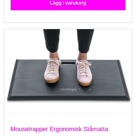
Lägg i varukorg
Mousetrapper Ergonomisk Ståmatta