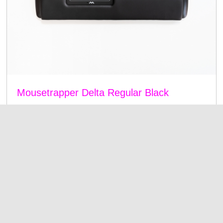
Mousetrapper Delta Regular Black
Delta ger en ny dimension till vårt breda sortiment av
centrerade ergonomiska muslösningar.
4179 kr