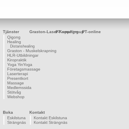
Tjänster
Graston-Laser-Koppning
PT-smallgroup
PT-online
Qigong
Healing
Distanshealing
Graston - Muskelskrapning
HLR-Utbildningar
Kiropraktik
Yoga YinYoga
Företagsmassage
Laserterapi
Presentkort
Massage
Medlemssida
Stötvåg
Webshop
Boka
Kontakt
Eskilstuna
Kontakt Eskilstuna
Strängnäs
Kontakt Strängnäs