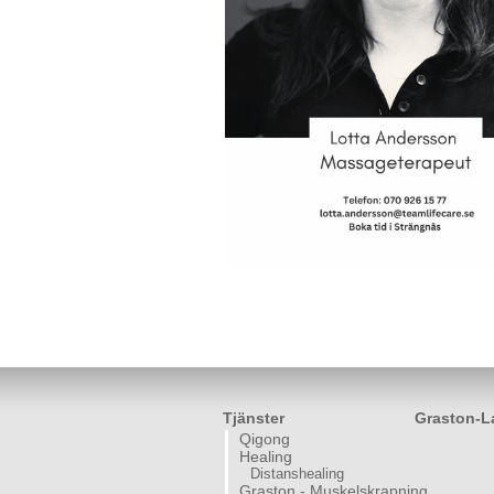
Tjänster
Graston-L
Qigong
Healing
Distanshealing
Graston - Muskelskrapning