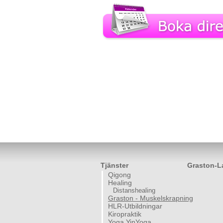
Tjänster
Graston-L
Qigong
Healing
Distanshealing
Graston - Muskelskrapning
HLR-Utbildningar
Kiropraktik
Yoga YinYoga