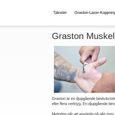
Tjänster
Graston-Laser-Koppnin
Graston Muskel
Graston är en djupgående bindvävstek
eller flera verktyg. En djupgående bi
Metoden går att använda på alla men är