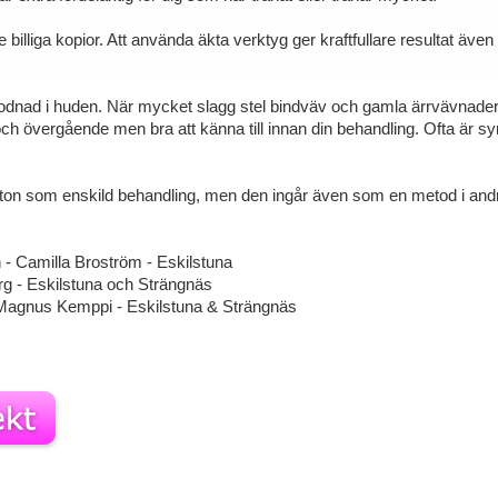
 billiga kopior. Att använda äkta verktyg ger kraftfullare resultat äve
dnad i huden. När mycket slagg stel bindväv och gamla ärrvävnader
 och övergående men bra att känna till innan din behandling. Ofta är s
ston som enskild behandling, men den ingår även som en metod i andr
 - Camilla Broström - Eskilstuna
rg - Eskilstuna och Strängnäs
- Magnus Kemppi - Eskilstuna & Strängnäs