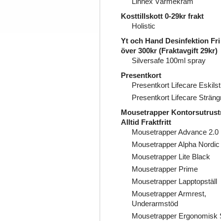
Linnex Värmekräm
Kosttillskott 0-29kr frakt
Holistic
Yt och Hand Desinfektion Fri 
över 300kr (Fraktavgift 29kr)
Silversafe 100ml spray
Presentkort
Presentkort Lifecare Eskils
Presentkort Lifecare Strän
Mousetrapper Kontorsutrust
Alltid Fraktfritt
Mousetrapper Advance 2.0 
Mousetrapper Alpha Nordic
Mousetrapper Lite Black
Mousetrapper Prime
Mousetrapper Lapptopställ
Mousetrapper Armrest,
Underarmstöd
Mousetrapper Ergonomisk 