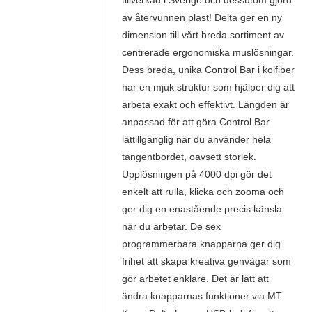
tillverkad i Sverige och dessutom gjord
av återvunnen plast! Delta ger en ny
dimension till vårt breda sortiment av
centrerade ergonomiska muslösningar.
Dess breda, unika Control Bar i kolfiber
har en mjuk struktur som hjälper dig att
arbeta exakt och effektivt. Längden är
anpassad för att göra Control Bar
lättillgänglig när du använder hela
tangentbordet, oavsett storlek.
Upplösningen på 4000 dpi gör det
enkelt att rulla, klicka och zooma och
ger dig en enastående precis känsla
när du arbetar. De sex
programmerbara knapparna ger dig
frihet att skapa kreativa genvägar som
gör arbetet enklare. Det är lätt att
ändra knapparnas funktioner via MT