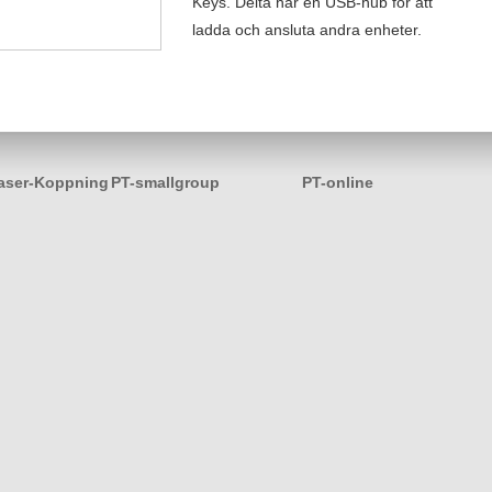
Keys. Delta har en USB-hub för att
ladda och ansluta andra enheter.
aser-Koppning
PT-smallgroup
PT-online