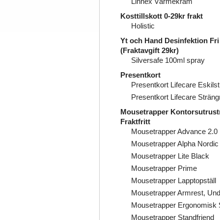
Linnex Värmekräm
Kosttillskott 0-29kr frakt
Holistic
Yt och Hand Desinfektion Fri 
(Fraktavgift 29kr)
Silversafe 100ml spray
Presentkort
Presentkort Lifecare Eskils
Presentkort Lifecare Strän
Mousetrapper Kontorsutrustn
Fraktfritt
Mousetrapper Advance 2.0 
Mousetrapper Alpha Nordic
Mousetrapper Lite Black
Mousetrapper Prime
Mousetrapper Lapptopställ
Mousetrapper Armrest, Un
Mousetrapper Ergonomisk S
Mousetrapper Standfriend