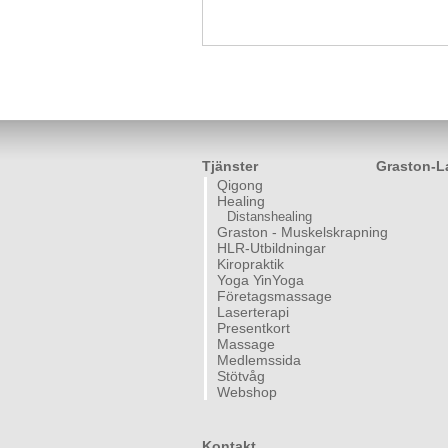
Tjänster
Graston-L
Qigong
Healing
Distanshealing
Graston - Muskelskrapning
HLR-Utbildningar
Kiropraktik
Yoga YinYoga
Företagsmassage
Laserterapi
Presentkort
Massage
Medlemssida
Stötvåg
Webshop
Kontakt