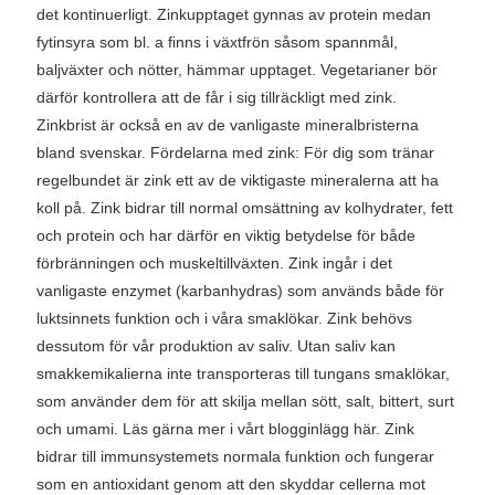
det kontinuerligt. Zinkupptaget gynnas av protein medan
fytinsyra som bl. a finns i växtfrön såsom spannmål,
baljväxter och nötter, hämmar upptaget. Vegetarianer bör
därför kontrollera att de får i sig tillräckligt med zink.
Zinkbrist är också en av de vanligaste mineralbristerna
bland svenskar. Fördelarna med zink: För dig som tränar
regelbundet är zink ett av de viktigaste mineralerna att ha
koll på. Zink bidrar till normal omsättning av kolhydrater, fett
och protein och har därför en viktig betydelse för både
förbränningen och muskeltillväxten. Zink ingår i det
vanligaste enzymet (karbanhydras) som används både för
luktsinnets funktion och i våra smaklökar. Zink behövs
dessutom för vår produktion av saliv. Utan saliv kan
smakkemikalierna inte transporteras till tungans smaklökar,
som använder dem för att skilja mellan sött, salt, bittert, surt
och umami. Läs gärna mer i vårt blogginlägg här. Zink
bidrar till immunsystemets normala funktion och fungerar
som en antioxidant genom att den skyddar cellerna mot